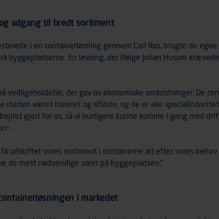
g adgang til bredt sortiment
sterede i en containerløsning gennem Carl Ras, brugte de egne 
 på byggepladserne. En løsning, der ifølge Johan Husum kræved
på vedligeholdelse, der gav os økonomiske omkostninger. De cont
fra starten været isoleret og aflåste, og de er alle specialindrettet
rbejdet gjort for os, så vi hurtigere kunne komme i gang med dri
er:
få udskiftet vores sortiment i containerne alt efter vores behov
have de mest nødvendige varer på byggepladsen.”
containerløsningen i markedet