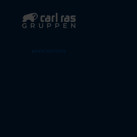
BRANCHEFOKUS
Jysk
entreprenør
kommer godt
start med e