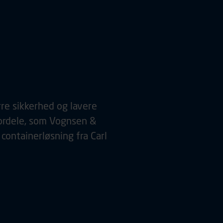
ning fra
rre sikkerhed og lavere
fordele, som Vognsen &
 containerløsning fra Carl