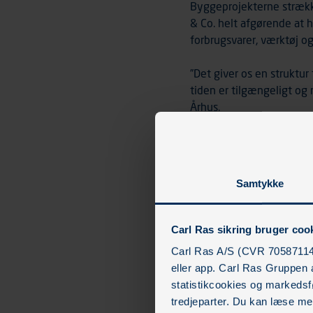
Byggeprojekterne strækk
& Co. helt afgørende at 
forbrugsvarer, værktøj og
”Det giver os en struktur
tiden er tilgængeligt og 
Århus.
Mere tid til at bygge 
Samtykke
Containerløsningen medvi
håndværkerne undgår spil
Carl Ras sikring bruger coo
”Vi har begrænset plads 
Carl Ras A/S (CVR 70587114)
arbejder. Det er derfor e
eller app. Carl Ras Gruppen 
pladsen, frem for at de h
statistikcookies og markeds
Johan Husum og tilføjer:
tredjeparter. Du kan læse me