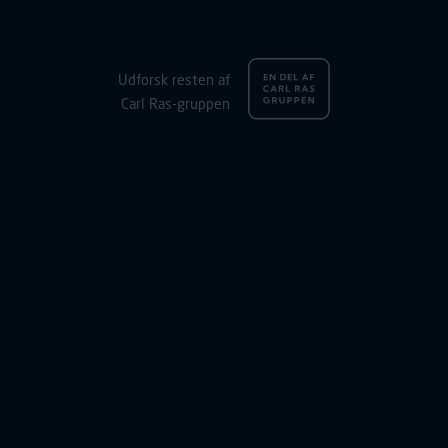
Udforsk resten af
Carl Ras-gruppen
firma
 fra
n