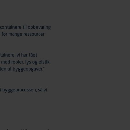
containere til opbevaring
e for mange ressourcer
ainere, vi har fået
 med reoler, lys og elstik.
ften af byggeopgaver,”
 i byggeprocessen, så vi