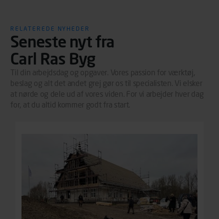
(hjemmeside og app), herunder færden på siderne,
tidspunkt, hvad der klikkes på, sider/indhold der besøges,
RELATEREDE NYHEDER
browsertype, søgeord, IP-adresse, informationer om
Seneste nyt fra
enhedstype (computer, smartphone mv.) samt de
Carl Ras Byg
features, der anvendes. Vi henviser endvidere til
vores persondatapolitik, der indeholder yderligere
Til din arbejdsdag og opgaver. Vores passion for værktøj,
information om behandling af personoplysninger.
beslag og alt det andet grej gør os til specialisten. Vi elsker
at nørde og dele ud af vores viden. For vi arbejder hver dag
for, at du altid kommer godt fra start.