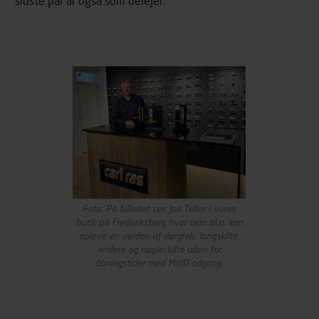
sidste par år også som delejer.
Foto: På billedet ses Jan Teller i vores
butik på Frederiksberg hvor man bl.a. kan
opleve en verden af dørgreb, langskilte,
vridere og nøgleskilte uden for
åbningstider med MitID adgang.