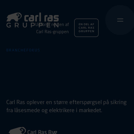
Udforsk resten af
Carl Ras-gruppen
BRANCHEFOKUS
Carl Ras styrker service
og rådgivning til
sikringssegmentet
Carl Ras oplever en større efterspørgsel på sikring
fra låsesmede og elektrikere i markedet.
Carl Ras Byg