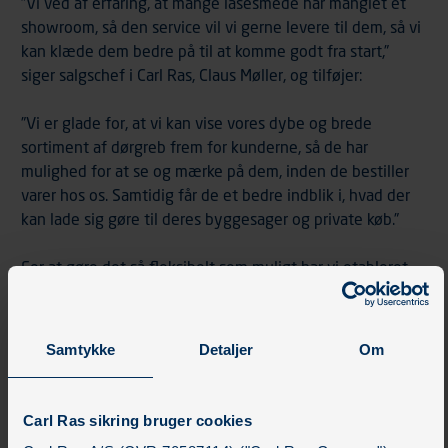
”Vi ved af erfaring, at mange låsesmede har manglet et
showroom, så den service vil vi gerne levere til dem, så vi
kan klæde dem bedre på til at komme godt fra start,”
siger salgschef i Carl Ras, Claus Møller, og tilføjer:
”Vi er glade for, at vi kan vise vores dybe og brede
sortiment af dørgreb frem for kunderne, så de har
mulighed for at se og mærke på dem, inden de bestiller
varer hos os. Samtidig får de et bedre indblik i, hvad der
kan lade sig gøre til deres byggesager og private køb.”
For at gøre det så fleksibelt som muligt har vi etableret
en MitID-løsning, der giver kunderne adgang til
showroomet uden for butikkens åbningstid. Her kan du
selv lukke dig ind i showroomet via en QR-kode til MitID
Samtykke
Detaljer
Om
fra telefonen.
Ubemandede åbningstider for
showroomet på
Carl Ras sikring bruger cookies
Frederiksberg
: mandag-torsdag kl. 16-22, fredag kl. 15-