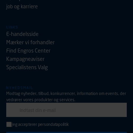
job og karriere
LINKS
E-handelsside
Mærker vi forhandler
Find Engros Center
Kampagneaviser
Specialistens Valg
NYHEDSMAIL
Modtag nyheder, tilbud, konkurrencer, information om events, der
vedrører vores produkter og services.
E-mail
Jeg accepterer
persondatapolitik
Indtast din e-mail adresse for at tilmelde dig nyhedsmail.