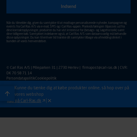
Aktiver for at sende din tilmelding.
Når du tilmelder dig, giver du samtykke til at modtage personaliserede nyheder, kampagner og
events fra Carl Ras A/S via e-mail, SMS og i Carl Ras-appen. Markedsføringen tilpasses ud fra
dine kontaktoplysninger, produkter du har vist interesse for (besøgs- og søgehistorik) samt
dine tidligere køb. Samtykket indebærer også, at Carl Ras A/S som dataansvarlig må behandle
disse oplysninger. Du kan til enhver tid trække dit samtykke tilbage via afmeldingslinket i
bunden af vores henvendelser.
© Carl Ras A/S | Mileparken 31 | 2730 Herlev |
firmapost@carl-ras.dk
| CVR:
DK 70 58 71 14
Persondatapolitik
Cookiepolitik
Kunne du tænke dig at købe produkter online, så hop over på
vores webshop
Køb på Carl-Ras.dk