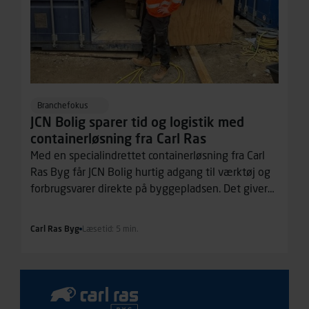
Branchefokus
JCN Bolig sparer tid og logistik med
containerløsning fra Carl Ras
Med en specialindrettet containerløsning fra Carl
Ras Byg får JCN Bolig hurtig adgang til værktøj og
forbrugsvarer direkte på byggepladsen. Det giver
mere ro og orden i hverdagen, så håndværkerne
bedre kan fokusere på byggeriet.
Carl Ras Byg
Læsetid: 5 min.