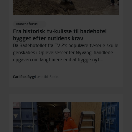
Branchefokus
Fra historisk tv-kulisse til badehotel
bygget efter nutidens krav
Da Badehotellet fra TV 2's populære tv-serie skulle
genskabes i Oplevelsescenter Nyvang, handlede
opgaven om langt mere end at bygge nyt.
Byggeriet skulle forene seriens ikoniske og
historiske udtryk med nutidens byggestandarder
Carl Ras Byg
Læsetid: 5 min.
og sikkerhedskrav.