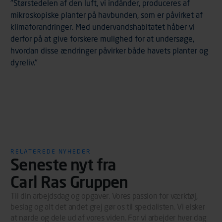
"Størstedelen af den luft, vi indånder, produceres af
der personoplysninger om brugen af vores platforme
mikroskopiske planter på havbunden, som er påvirket af
(hjemmeside og app), herunder færden på siderne,
klimaforandringer. Med undervandshabitatet håber vi
tidspunkt, hvad der klikkes på, sider/indhold der besøges,
derfor på at give forskere mulighed for at undersøge,
browsertype, søgeord, IP-adresse, informationer om
hvordan disse ændringer påvirker både havets planter og
enhedstype (computer, smartphone mv.) samt de
dyreliv."
features, der anvendes. Vi henviser endvidere til
vores persondatapolitik, der indeholder yderligere
information om behandling af personoplysninger.
RELATEREDE NYHEDER
Seneste nyt fra
Carl Ras Gruppen
Til din arbejdsdag og opgaver. Vores passion for værktøj,
beslag og alt det andet grej gør os til specialisten. Vi elsker
at nørde og dele ud af vores viden. For vi arbejder hver dag