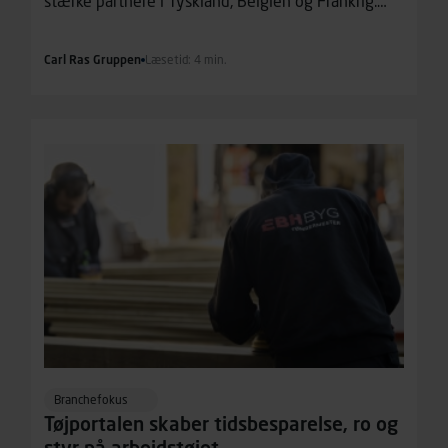
stærke partnere i Tyskland, Belgien og Frankrig.
Målet er klart: STROXX skal vokse markant de
kommende år og blive et endnu stærkere valg for
Carl Ras Gruppen
Læsetid: 4 min.
professionelle håndværkere.
Branchefokus
Tøjportalen skaber tidsbesparelse, ro og
styr på arbejdstøjet