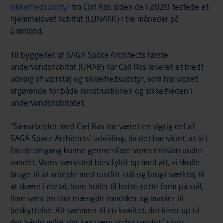
sikkerhedsudstyr
fra Carl Ras, siden de i 2020 testede et
hjemmelavet habitat (LUNARK) i tre måneder på
Grønland.
Til byggeriet af SAGA Space Architects første
undervandshabitat (UHAB) har Carl Ras leveret et bredt
udvalg af værktøj og sikkerhedsudstyr, som har været
afgørende for både konstruktionen og sikkerheden i
undervandshabitatet.
”Samarbejdet med Carl Ras har været en vigtig del af
SAGA Space Architects’ udvikling, da det har sikret, at vi i
første omgang kunne gennemføre vores mission under
vandet. Vores værksted blev fyldt op med alt, vi skulle
bruge til at arbejde med rustfrit stål og brugt værktøj til
at skære i metal, bore huller til bolte, rette form på stål,
lime samt en stor mængde handsker og masker til
beskyttelse. Alt sammen til en kvalitet, der lever op til
det hårde miljø, der kan være under vandet,” siger