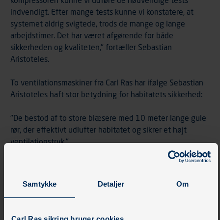
indvendigt. Efter mange tests kunne vi konstatere, at
systemet aldrig svigtede, trods de mange og lange
arbejdstimer. Det har været afgørende for både
sikkerheden og kvaliteten," fortæller Sebastian
Aristoteles.
To ventilationsmaskiner fra Carl Ras har ifølge Sebastian
Aristoteles haft stor betydning for habitatets sikkerhed:
"De bestod af to store blæsere med 10 meter lange gule
rør, der effektivt udlufter habitatet og sikrer et højt
ventilationstryk."
En falsetang blev anvendt til at justere svejsninger ved
ujævnheder, mens masker og mindre værktøjer blev
Samtykke
Detaljer
Om
brugt dagligt hos SAGA Space Architects til måling,
markering, rensning og montering i habitatet.
Carl Ras sikring bruger cookies