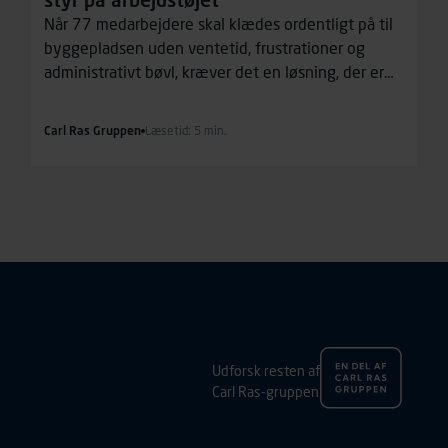
Når 77 medarbejdere skal klædes ordentligt på til
byggepladsen uden ventetid, frustrationer og
administrativt bøvl, kræver det en løsning, der er
enkel, hurtig og stabil. Det behov har tømrermester
EBH Byg løst med Carl Ras Gruppens tøjportal, hvor
Carl Ras Gruppen
Læsetid: 5 min.
medarbejderne selv kan administrere deres
arbejdstøj.
Udforsk resten af
Carl Ras-gruppen