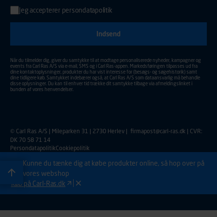
Jeg accepterer
persondatapolitik
Indtast din e-mail adresse for at tilmelde dig nyhedsmail.
Aktiver for at sende din tilmelding.
Når du tilmelder dig, giver du samtykke til at modtage personaliserede nyheder, kampagner og
events fra Carl Ras A/S via e-mail, SMS og i Carl Ras-appen. Markedsføringen tilpasses ud fra
dine kontaktoplysninger, produkter du har vist interesse for (besøgs- og søgehistorik) samt
dine tidligere køb. Samtykket indebærer også, at Carl Ras A/S som dataansvarlig må behandle
disse oplysninger. Du kan til enhver tid trække dit samtykke tilbage via afmeldingslinket i
bunden af vores henvendelser.
© Carl Ras A/S | Mileparken 31 | 2730 Herlev |
firmapost@carl-ras.dk
| CVR:
DK 70 58 71 14
Persondatapolitik
Cookiepolitik
Kunne du tænke dig at købe produkter online, så hop over på
vores webshop
Køb på Carl-Ras.dk