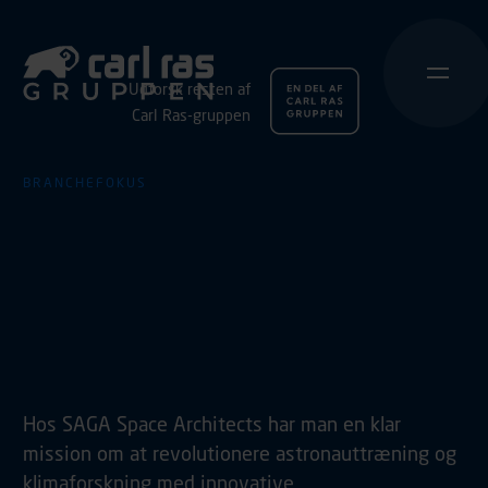
Udforsk resten af
Carl Ras-gruppen
BRANCHEFOKUS
Banebrydende mission
under vandet hjælpes
godt på vej med det
rigtige værktøj
Hos SAGA Space Architects har man en klar
mission om at revolutionere astronauttræning og
klimaforskning med innovative