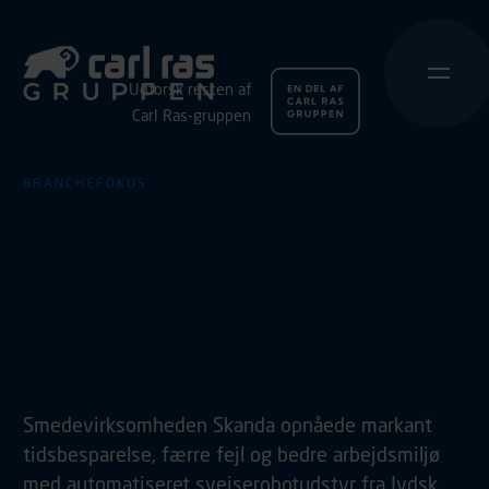
Udforsk resten af
Carl Ras-gruppen
BRANCHEFOKUS
Effektivitet og
arbejdsmiljø fik et
boost med
svejserobotterne
Smedevirksomheden Skanda opnåede markant
tidsbesparelse, færre fejl og bedre arbejdsmiljø
med automatiseret svejserobotudstyr fra Jydsk