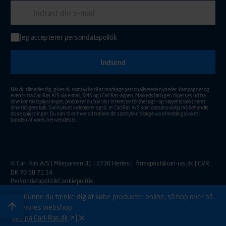
E-mail
Jeg accepterer
persondatapolitik
Indtast din e-mail adresse for at tilmelde dig nyhedsmail.
Aktiver for at sende din tilmelding.
Når du tilmelder dig, giver du samtykke til at modtage personaliserede nyheder, kampagner og
events fra Carl Ras A/S via e-mail, SMS og i Carl Ras-appen. Markedsføringen tilpasses ud fra
dine kontaktoplysninger, produkter du har vist interesse for (besøgs- og søgehistorik) samt
dine tidligere køb. Samtykket indebærer også, at Carl Ras A/S som dataansvarlig må behandle
disse oplysninger. Du kan til enhver tid trække dit samtykke tilbage via afmeldingslinket i
bunden af vores henvendelser.
© Carl Ras A/S | Mileparken 31 | 2730 Herlev |
firmapost@carl-ras.dk
| CVR:
DK 70 58 71 14
Persondatapolitik
Cookiepolitik
Kunne du tænke dig at købe produkter online, så hop over på
vores webshop
Køb på Carl-Ras.dk