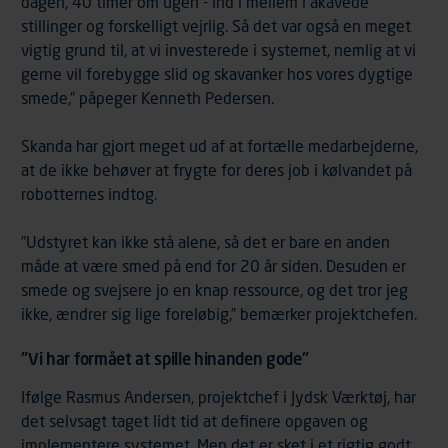
dagen, 40 timer om ugen - ind i mellem i akavede
stillinger og forskelligt vejrlig. Så det var også en meget
vigtig grund til, at vi investerede i systemet, nemlig at vi
gerne vil forebygge slid og skavanker hos vores dygtige
smede,” påpeger Kenneth Pedersen.
Skanda har gjort meget ud af at fortælle medarbejderne,
at de ikke behøver at frygte for deres job i kølvandet på
robotternes indtog.
”Udstyret kan ikke stå alene, så det er bare en anden
måde at være smed på end for 20 år siden. Desuden er
smede og svejsere jo en knap ressource, og det tror jeg
ikke, ændrer sig lige foreløbig,” bemærker projektchefen.
"Vi har formået at spille hinanden gode"
Ifølge Rasmus Andersen, projektchef i Jydsk Værktøj, har
det selvsagt taget lidt tid at definere opgaven og
implementere systemet. Men det er sket i et rigtig godt