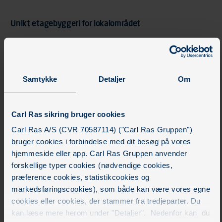
Unikt etagebyggeri for lokalområdet
Kolding Sky bliver et 70 meter højt boligtårn med 99 nye
attraktive lejeboliger fordelt på 19 etager. Bygningen
bliver den højeste i området og vil være synligt over alt i
Samtykke
Detaljer
Om
lokalområdet:
”Det bliver en af de mest markante og bæredygtige
Carl Ras sikring bruger cookies
kvalitetsbygninger i Kolding og et unikt vartegn, der gør
en forskel for lokalområdet. Samtidig bliver lejeboligerne
Carl Ras A/S (CVR 70587114) ("Carl Ras Gruppen")
placeret op ad grønne områder og med god udsigt over
bruger cookies i forbindelse med dit besøg på vores
byen og havet,” siger Mikkel Lindstrøm.
hjemmeside eller app. Carl Ras Gruppen anvender
forskellige typer cookies (nødvendige cookies,
Se Danmark største udvalg af beslag
her
- og læs mere
præference cookies, statistikcookies og
om, hvordan vi gør det nemt at bygge bæredygtigt på
markedsføringscookies), som både kan være vores egne
her.
cookies eller cookies, der stammer fra tredjeparter. Du
kan læse mere herom under "Detaljer". Nedenfor kan du