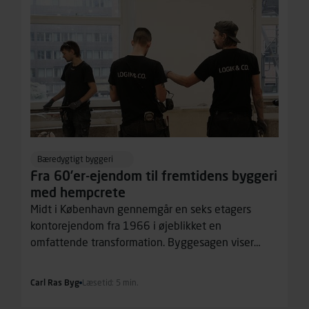
Bæredygtigt byggeri
Fra 60’er-ejendom til fremtidens byggeri
med hempcrete
Midt i København gennemgår en seks etagers
kontorejendom fra 1966 i øjeblikket en
omfattende transformation. Byggesagen viser
både potentialet og barriererne for en mere
bæredygtig byggebranche.
Carl Ras Byg
Læsetid: 5 min.