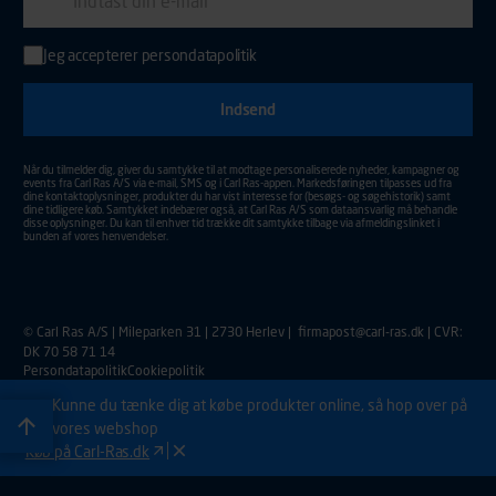
Jeg accepterer
persondatapolitik
Indtast din e-mail adresse for at tilmelde dig nyhedsmail.
Aktiver for at sende din tilmelding.
Når du tilmelder dig, giver du samtykke til at modtage personaliserede nyheder, kampagner og
events fra Carl Ras A/S via e-mail, SMS og i Carl Ras-appen. Markedsføringen tilpasses ud fra
dine kontaktoplysninger, produkter du har vist interesse for (besøgs- og søgehistorik) samt
dine tidligere køb. Samtykket indebærer også, at Carl Ras A/S som dataansvarlig må behandle
disse oplysninger. Du kan til enhver tid trække dit samtykke tilbage via afmeldingslinket i
bunden af vores henvendelser.
© Carl Ras A/S | Mileparken 31 | 2730 Herlev |
firmapost@carl-ras.dk
| CVR:
DK 70 58 71 14
Persondatapolitik
Cookiepolitik
Kunne du tænke dig at købe produkter online, så hop over på
vores webshop
Køb på Carl-Ras.dk