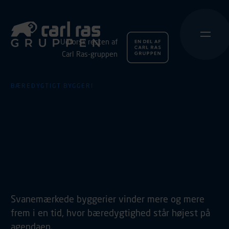
Udforsk resten af
Carl Ras-gruppen
BÆREDYGTIGT BYGGERI
Carl Ras leverer beslag
til Jyllands første
svanemærkede
etagebyggeri
Svanemærkede byggerier vinder mere og mere
frem i en tid, hvor bæredygtighed står højest på
agendaen.