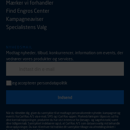
Mærker vi forhandler
Find Engros Center
Kampagneaviser
Specialistens Valg
NYHEDSMAIL
Modtag nyheder, tilbud, konkurrencer, information om events, der
vedrører vores produkter og services.
E-mail
Jeg accepterer
persondatapolitik
Indtast din e-mail adresse for at tilmelde dig nyhedsmail.
Aktiver for at sende din tilmelding.
Når du tilmelder dig, giver du samtykke til at modtage personaliserede nyheder, kampagner og
events fra Carl Ras A/S via e-mail, SMS og i Carl Ras-appen. Markedsføringen tilpasses ud fra
dine kontaktoplysninger, produkter du har vist interesse for (besøgs- og søgehistorik) samt
dine tidligere køb. Samtykket indebærer også, at Carl Ras A/S som dataansvarlig må behandle
disse oplysninger. Du kan til enhver tid trække dit samtykke tilbage via afmeldingslinket i