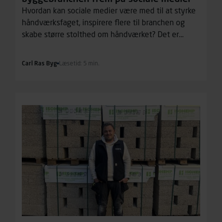
Hvordan kan sociale medier være med til at styrke
håndværksfaget, inspirere flere til branchen og
skabe større stolthed om håndværket? Det er
spørgsmål, har vi talt med bygningssnedkerlærling
Mathilde Marott – bedre kendt som Tømrer Thilde –
Carl Ras Byg
Læsetid: 5 min.
om. Hver dag giver hun tusindvis af mennesker et
ærligt indblik i livet på byggepladsen.