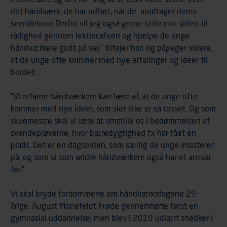
det håndværk, de har udført, når de modtager deres
svendebrev. Derfor vil jeg også gerne stille min viden til
rådighed gennem lektiecafeen og hjælpe de unge
håndværkere godt på vej,” tilføjer han og påpeger videre,
at de unge ofte kommer med nye erfaringer og ideer til
bordet:
”Vi erfarne håndværkere kan lære af, at de unge ofte
kommer med nye ideer, som slet ikke er så tosset. Og som
skuemestre skal vi lære at omstille os i bedømmelsen af
svendeprøverne, hvor bæredygtighed fx har fået en
plads. Det er en dagsorden, som særlig de unge insisterer
på, og som vi som ældre håndværkere også har et ansvar
for.”
Vi skal bryde fordommene om håndværksfagene 29-
årige. August Monefeldt Frøde gennemførte først en
gymnasial uddannelse, men blev i 2019 udlært snedker i