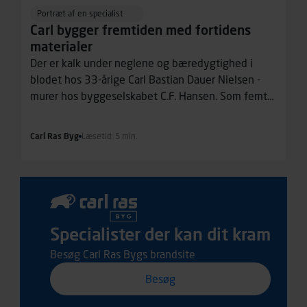
Portræt af en specialist
Carl bygger fremtiden med fortidens
materialer
Der er kalk under neglene og bæredygtighed i
blodet hos 33-årige Carl Bastian Dauer Nielsen -
murer hos byggeselskabet C.F. Hansen. Som femte
generation i en murerfamilie har han arbejdet med
biobaserede materialer længe før, de blev
Carl Ras Byg
Læsetid: 5 min.
moderne.
Specialister der kan dit kram
Besøg Carl Ras Bygs brandsite
Besøg