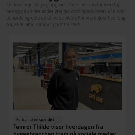
personoplysninger om dit foretrukne sprog, og den region,
Til din arbejdsdag og opgaver. Vores passion for værktøj,
du befinder dig i. Markedsføringscookies Carl Ras
beslag og alt det andet grej gør os til specialisten. Vi elsker
Gruppen anvender markedsføringscookies med det
at nørde og dele ud af vores viden. For vi arbejder hver dag
formål at spore besøgende på vores hjemmeside og apps
for, at du altid kommer godt fra start.
med henblik på markedsføring, herunder vise annoncer,
der er relevante (profilering). Til dette formål behandles
der personoplysninger om brugen af vores platforme
(hjemmeside og app), herunder færden på siderne,
tidspunkt, hvad der klikkes på, sider/indhold der besøges,
browsertype, søgeord, IP-adresse, informationer om
enhedstype (computer, smartphone mv.) samt de
features, der anvendes. Vi henviser endvidere til
vores persondatapolitik, der indeholder yderligere
information om behandling af personoplysninger.
Portræt af en specialist
Tømrer Thilde viser hverdagen fra
byggebranchen frem på sociale medier