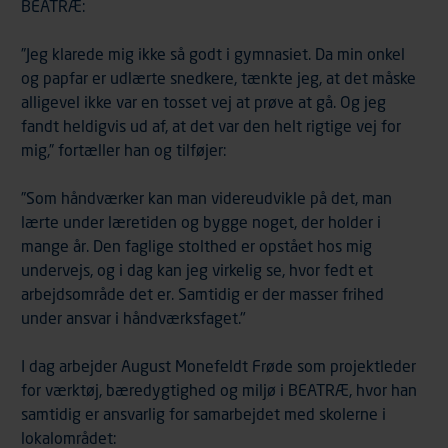
BEATRÆ:
”Jeg klarede mig ikke så godt i gymnasiet. Da min onkel
og papfar er udlærte snedkere, tænkte jeg, at det måske
alligevel ikke var en tosset vej at prøve at gå. Og jeg
fandt heldigvis ud af, at det var den helt rigtige vej for
mig,” fortæller han og tilføjer:
”Som håndværker kan man videreudvikle på det, man
lærte under læretiden og bygge noget, der holder i
mange år. Den faglige stolthed er opstået hos mig
undervejs, og i dag kan jeg virkelig se, hvor fedt et
arbejdsområde det er. Samtidig er der masser frihed
under ansvar i håndværksfaget."
I dag arbejder August Monefeldt Frøde som projektleder
for værktøj, bæredygtighed og miljø i BEATRÆ, hvor han
samtidig er ansvarlig for samarbejdet med skolerne i
lokalområdet: