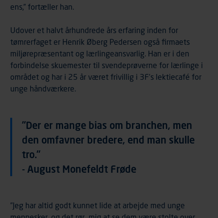
ens,” fortæller han.
Udover et halvt århundrede års erfaring inden for
tømrerfaget er Henrik Øberg Pedersen også firmaets
miljørepræsentant og lærlingeansvarlig. Han er i den
forbindelse skuemester til svendeprøverne for lærlinge i
området og har i 25 år været frivillig i 3F’s lektiecafé for
unge håndværkere.
”Der er mange bias om branchen, men
den omfavner bredere, end man skulle
tro.”
- August Monefeldt Frøde
”Jeg har altid godt kunnet lide at arbejde med unge
mennesker, og det rør mig at se dem være stolte over