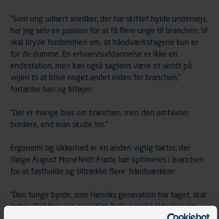
”Som ung udlært snedker, der har skiftet hylde undervejs,
har jeg selv en passion for at få flere unge til branchen. Vi
skal bryde fordommen om, at håndværksfagene kun er
for de dumme. En erhvervsuddannelse er ikke en
endestation, men kan også sagtens være et skridt på
vejen til at blive noget andet inden for branchen,”
fortæller han og tilføjer:
”Der er mange bias om branchen, men den omfavner
bredere, end man skulle tro.”
Ergonomi og sikkerhed er en anden vigtig faktor, der
ifølge August Monefeldt Frøde bør optimeres i branchen
for at fastholde og tiltrække flere håndværkere:
”Den tunge byrde, som Henriks generation har taget, skal
lettes. Det tror, jeg er vigtigt, hvis vi skal holde nye og
dygtige unge håndværkere i gang i branchen. Det kræver,