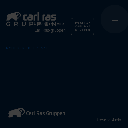
Udforsk resten af
Carl Ras-gruppen
NYHEDER OG PRESSE
Jydsk Værktøj samler kræfterne i
Nordjylland
Med Carl Ras Gruppen i ryggen samles Jydsk Værktøj og
Nordjydsk Værktøjssalg under ét navn.
Sammenlægningen kombinerer lokal forankring med
adgang til stærke kompetencer, større ressourcer og et
tættere samarbejde på tværs.
Carl Ras Gruppen
Læsetid: 4 min.