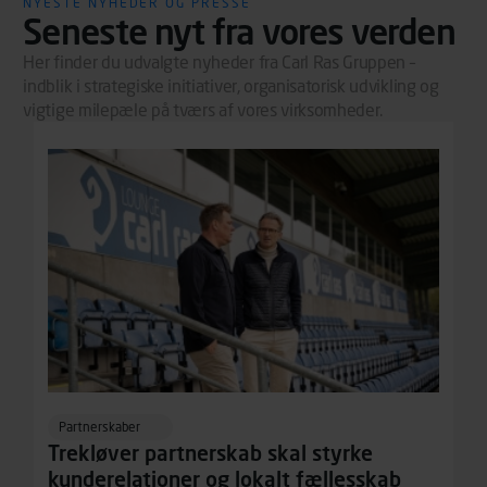
NYESTE NYHEDER OG PRESSE
Seneste nyt fra vores verden
Her finder du udvalgte nyheder fra Carl Ras Gruppen –
indblik i strategiske initiativer, organisatorisk udvikling og
vigtige milepæle på tværs af vores virksomheder.
Partnerskaber
Trekløver partnerskab skal styrke
kunderelationer og lokalt fællesskab