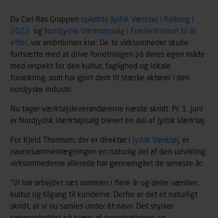
Da Carl Ras Gruppen
opkøbte Jydsk Værktøj i Aalborg i
2022
og
Nordjydsk Værktøjssalg i Frederikshavn to år
efter
, var ambitionen klar: De to virksomheder skulle
fortsætte med at drive forretningen på deres egen måde
med respekt for den kultur, faglighed og lokale
forankring, som har gjort dem til stærke aktører i den
nordjyske industri.
Nu tager værktøjsleverandørerne næste skridt. Pr. 1. juni
er Nordjydsk Værktøjssalg blevet en del af Jydsk Værktøj.
For Kjeld Thomsen, der er direktør i
Jydsk Værktøj
, er
navnesammenlægningen en naturlig del af den udvikling,
virksomhederne allerede har gennemgået de seneste år:
"Vi har arbejdet tæt sammen i flere år og deler værdier,
kultur og tilgang til kunderne. Derfor er det et naturligt
skridt, at vi nu samles under ét navn. Det styrker
sammenholdet på tværs af organisationen og