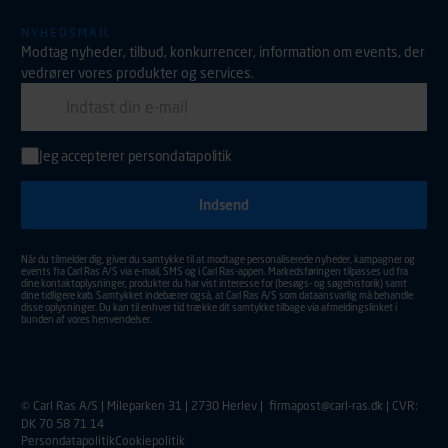
NYHEDSMAIL
Modtag nyheder, tilbud, konkurrencer, information om events, der
vedrører vores produkter og services.
E-mail
Jeg accepterer
persondatapolitik
Indtast din e-mail adresse for at tilmelde dig nyhedsmail.
Aktiver for at sende din tilmelding.
Når du tilmelder dig, giver du samtykke til at modtage personaliserede nyheder, kampagner og
events fra Carl Ras A/S via e-mail, SMS og i Carl Ras-appen. Markedsføringen tilpasses ud fra
dine kontaktoplysninger, produkter du har vist interesse for (besøgs- og søgehistorik) samt
dine tidligere køb. Samtykket indebærer også, at Carl Ras A/S som dataansvarlig må behandle
disse oplysninger. Du kan til enhver tid trække dit samtykke tilbage via afmeldingslinket i
bunden af vores henvendelser.
© Carl Ras A/S | Mileparken 31 | 2730 Herlev |
firmapost@carl-ras.dk
| CVR:
DK 70 58 71 14
Persondatapolitik
Cookiepolitik