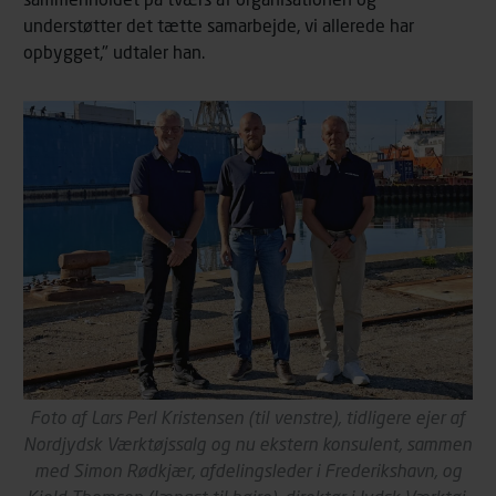
understøtter det tætte samarbejde, vi allerede har
opbygget," udtaler han.
Foto af Lars Perl Kristensen (til venstre), tidligere ejer af
Nordjydsk Værktøjssalg og nu ekstern konsulent, sammen
med Simon Rødkjær, afdelingsleder i Frederikshavn, og