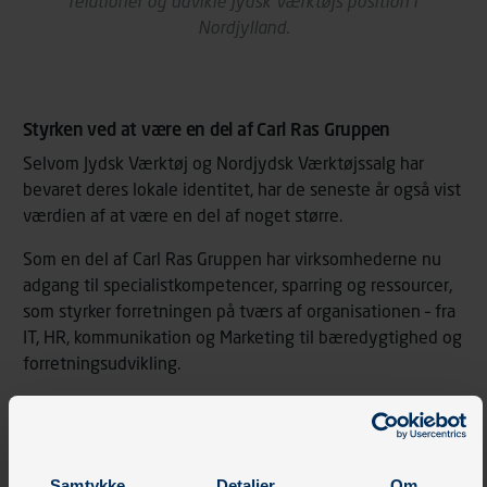
relationer og udvikle Jydsk Værktøjs position i
Nordjylland.
Styrken ved at være en del af Carl Ras Gruppen
Selvom Jydsk Værktøj og Nordjydsk Værktøjssalg har
bevaret deres lokale identitet, har de seneste år også vist
værdien af at være en del af noget større.
Som en del af Carl Ras Gruppen har virksomhederne nu
adgang til specialistkompetencer, sparring og ressourcer,
som styrker forretningen på tværs af organisationen – fra
IT, HR, kommunikation og Marketing til bæredygtighed og
forretningsudvikling.
"Vi har fået adgang til dygtige fagfolk og kompetencer,
som vi kan trække på i hverdagen,” siger Kjeld Thomsen.
Samtykke
Detaljer
Om