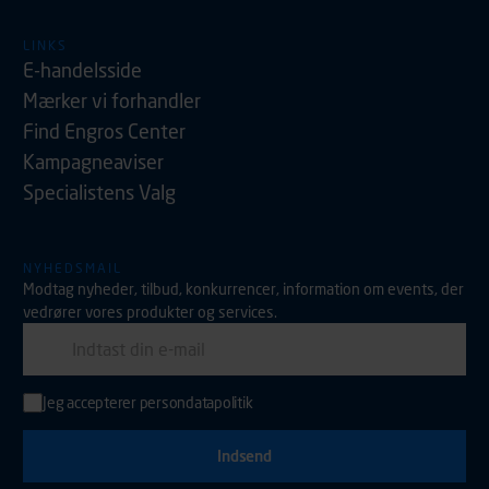
LINKS
E-handelsside
Mærker vi forhandler
Find Engros Center
Kampagneaviser
Specialistens Valg
NYHEDSMAIL
Modtag nyheder, tilbud, konkurrencer, information om events, der
vedrører vores produkter og services.
E-mail
Jeg accepterer
persondatapolitik
Indtast din e-mail adresse for at tilmelde dig nyhedsmail.