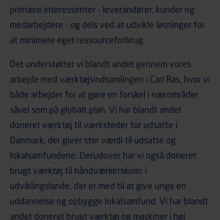
primære interessenter - leverandører, kunder og
tidspunkt, hvad der klikkes på, sider/indhold der besøges,
browsertype, søgeord, IP-adresse, informationer om
medarbejdere - og dels ved at udvikle løsninger for
enhedstype (computer, smartphone mv.) samt de
at minimere eget ressourceforbrug.
features, der anvendes. Vi henviser endvidere til
vores persondatapolitik, der indeholder yderligere
Det understøtter vi blandt andet gennem vores
information om behandling af personoplysninger.
arbejde med værktøjsindsamlingen i Carl Ras, hvor vi
både arbejder for at gøre en forskel i nærområder
såvel som på globalt plan. Vi har blandt andet
doneret værktøj til værksteder for udsatte i
Danmark, der giver stor værdi til udsatte og
lokalsamfundene. Derudover har vi også doneret
brugt værktøj til håndværkerskoler i
udviklingslande, der er med til at give unge en
uddannelse og opbygge lokalsamfund. Vi har blandt
andet doneret brugt værktøj og maskiner i høj