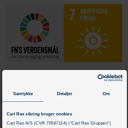
Frem mod 2030 vil vi i Carl Ras reducere vores CO2-
udledning med 60% i egen drift sammenlignet med
baseline i 2018. Derudover vil vi være ’net zero’ i
Samtykke
Detaljer
Om
2050. Dette opnår vi blandt andet gennem kørsel af
byvogne og firmabiler i Carl Ras, afbrænding af
Carl Ras sikring bruger cookies
natur- og fyringsolie samt i vores udledning af købt
Carl Ras A/S (CVR 70587114) ("Carl Ras Gruppen")